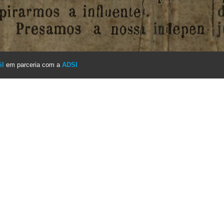
il
em parceria com a
ADSI