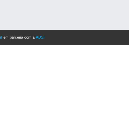
il
em parceria com a
ADSI