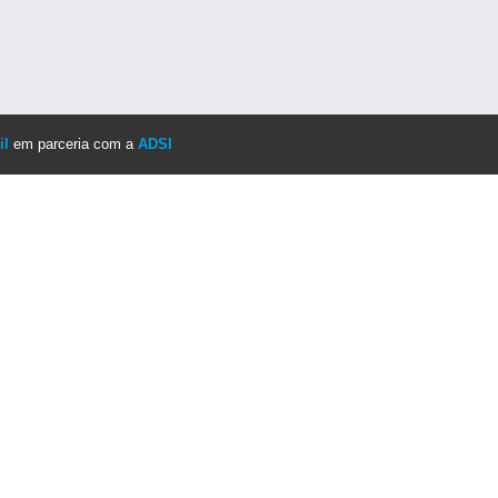
il
em parceria com a
ADSI