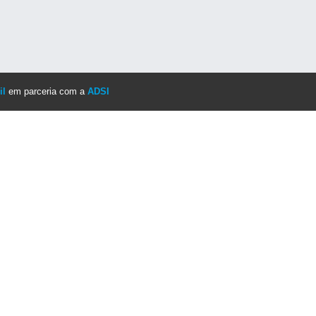
il
em parceria com a
ADSI