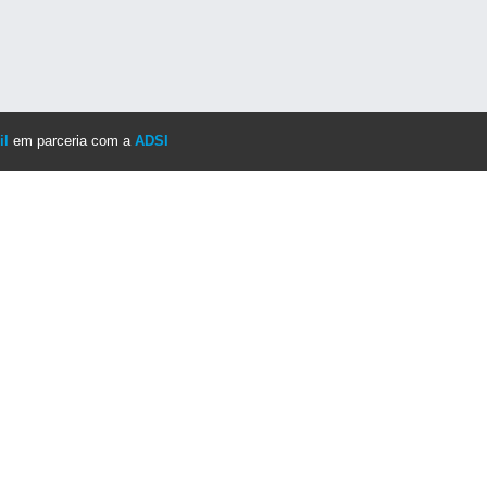
il
em parceria com a
ADSI