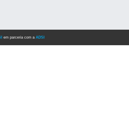
il
em parceria com a
ADSI