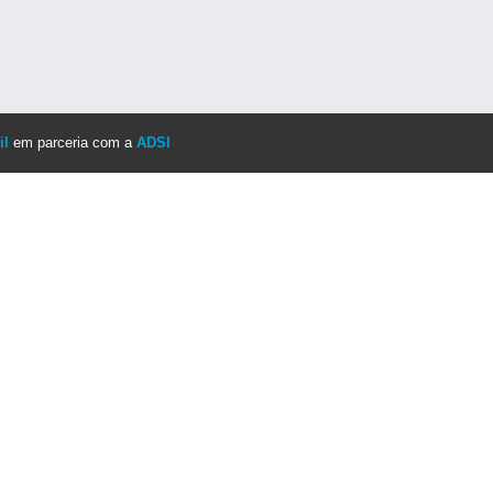
il
em parceria com a
ADSI