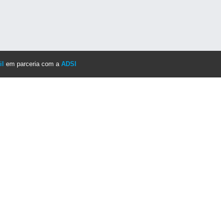
il
em parceria com a
ADSI