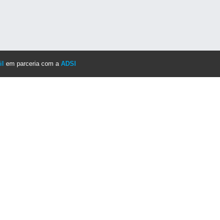
il
em parceria com a
ADSI