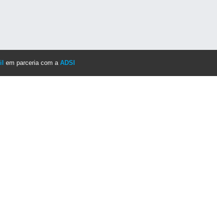
il
em parceria com a
ADSI