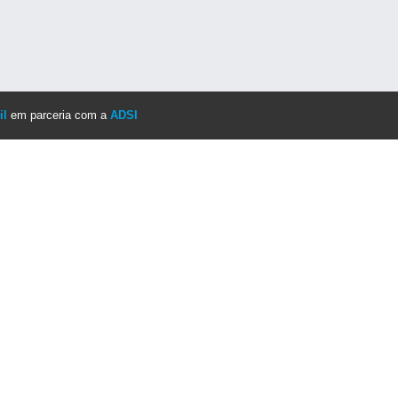
il
em parceria com a
ADSI