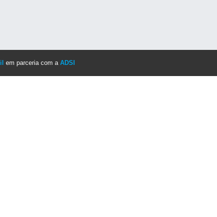
il
em parceria com a
ADSI